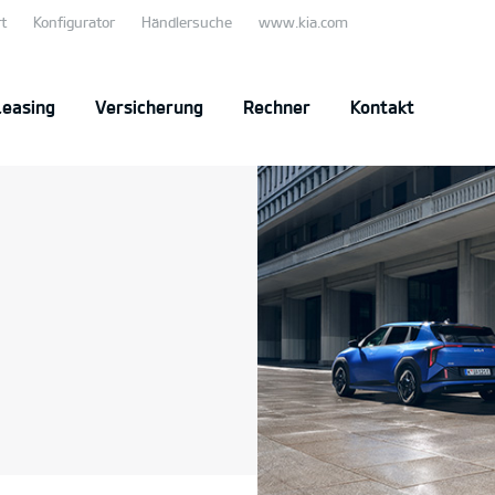
t
Konfigurator
Händlersuche
www.kia.com
Leasing
Versicherung
Rechner
Kontakt