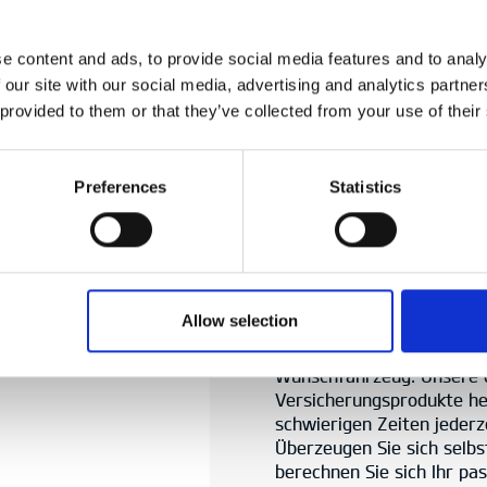
2016 neu gegründeten Hyu
GmbH. Wir sind die herste
e content and ads, to provide social media features and to analy
Hyundai Motor Group für 
 our site with our social media, advertising and analytics partn
Motors und Hyundai Moto
 provided to them or that they’ve collected from your use of their
Korea ist Hyundai Capital
automobilen Finanzdienst
Deutschland ist Hyundai C
aktuell in weiteren zwöl
Preferences
Statistics
10.000 Mitarbeitern vert
Standort in Frankfurt am 
Mit den Mobilitätslösunge
Traum von neuen Fahrzeug
– Wirklichkeit werden. O
Allow selection
Finanzierungs- oder attra
entwickeln die schnellste 
Wunschfahrzeug. Unsere 
Versicherungsprodukte hel
schwierigen Zeiten jederze
Überzeugen Sie sich selb
berechnen Sie sich Ihr p