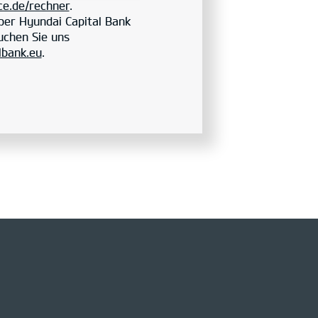
e.de/rechner
.
er Hyundai Capital Bank
chen Sie uns
lbank.eu
.