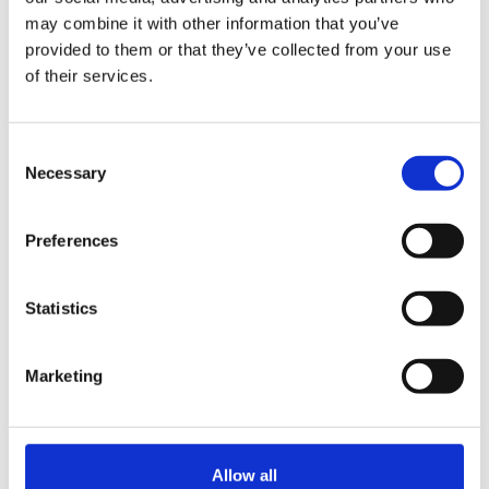
1
Ziel-Finanzierung
:
may combine it with other information that you’ve
provided to them or that they’ve collected from your use
of their services.
Ein persönliches und individuell auf Sie
abgestimmtes Angebot erstellt Ihnen gerne Ihr
Kia Händler
vor Ort.
Consent
Necessary
Selection
Kia Sportage Plug-in-Hybrid
Core
1.6
T-GDI AT 2AWD
Preferences
(Benzin/Strom/Automatik)
212 kW
(288 PS)
Statistics
Fahrzeugpreis
43.100,00 €
Marketing
2
Anzahlung
0,00 €
2
Nettodarlehensbetrag
37.685,00 €
Allow all