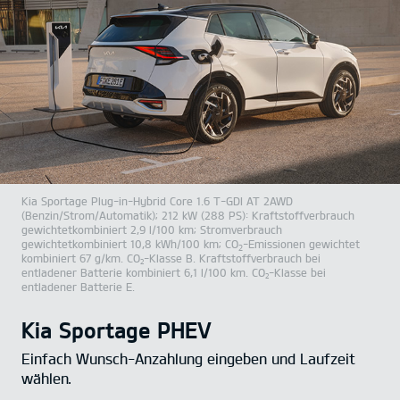
Kia Sportage Plug-in-Hybrid
Core
1.6 T-GDI AT 2AWD
(Benzin/Strom/Automatik)
;
212 kW (288 PS)
:
Kraftstoffverbrauch
gewichtetkombiniert 2,9 l/100 km
;
Stromverbrauch
gewichtetkombiniert 10,8 kWh/100 km
;
CO
-Emissionen gewichtet
2
kombiniert 67 g/km
.
CO
-Klasse B
.
Kraftstoffverbrauch bei
2
entladener Batterie kombiniert 6,1 l/100 km
.
CO
-Klasse bei
2
entladener Batterie E
.
Kia Sportage PHEV
Einfach Wunsch-Anzahlung eingeben und Laufzeit
wählen.