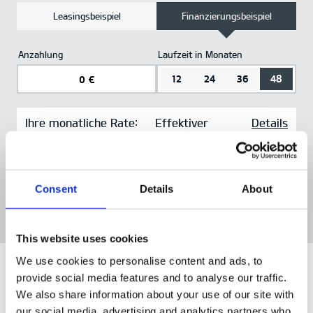
Leasingsbeispiel
Finanzierungsbeispiel
Anzahlung
Laufzeit in Monaten
12
24
36
48
Ihre monatliche Rate:
Effektiver
Details
1
515 €
Jahreszins:
6,49 %
Consent
Details
About
Angebot berechnen
This website uses cookies
We use cookies to personalise content and ads, to
provide social media features and to analyse our traffic.
We also share information about your use of our site with
Muster-Angebot für Ihre KIA
our social media, advertising and analytics partners who